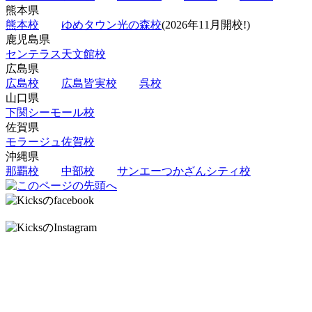
熊本県
熊本校
ゆめタウン光の森校
(2026年11月開校!)
鹿児島県
センテラス天文館校
広島県
広島校
広島皆実校
呉校
山口県
下関シーモール校
佐賀県
モラージュ佐賀校
沖縄県
那覇校
中部校
サンエーつかざんシティ校