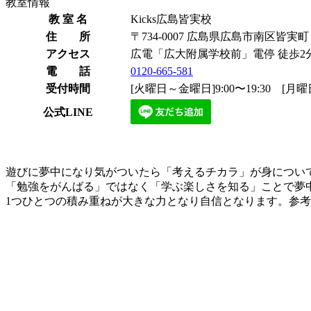
教室情報
教 室 名
Kicks広島皆実校
住 所
〒734-0007 広島県広島市南区皆実
アクセス
広電「広大附属学校前」電停 徒歩2
電 話
0120-665-581
受付時間
[火曜日～金曜日]9:00〜19:30 [月曜日
公式LINE
遊びに夢中になり気がついたら「考えるチカラ」が身につい
「勉強をがんばる」ではなく「学ぶ楽しさを知る」ことで夢中にな
1つひとつの積み重ねが大きな力となり自信となります。参