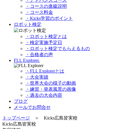
・アドバンスコース
・コースの進級説明
・コース料金
・Kicks学習のポイント
ロボット検定
・ロボット検定とは
・検定実施予定日
・ロボット検定でもらえるもの
・合格者の声
FLL Explorer.
・FLL Explorerとは
・大会実績
・世界大会の様子の動画
・練習・発表風景の画像
・過去の大会内容
ブログ
メールでお問合せ
トップページ
＞ Kicks広島皆実校
Kicks広島皆実校