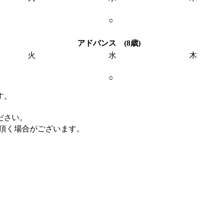
○
アドバンス (8歳)
火
水
木
○
す。
ださい。
て頂く場合がございます。