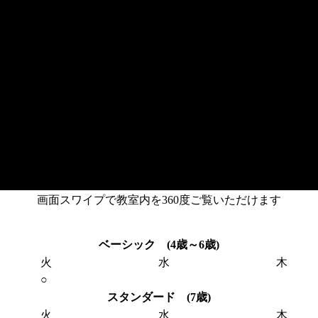
画面スワイプで教室内を360度ご覧いただけます
ベーシック (4歳～6歳)
火
水
木
○
スタンダード (7歳)
火
水
木