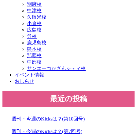
別府校
中津校
久留米校
小倉校
広島校
呉校
鹿児島校
熊本校
那覇校
中部校
サンエーつかざんシティ校
イベント情報
おしらせ
最近の投稿
週刊・今週のKicksは？(第10回号)
週刊・今週のKicksは？(第7回号)