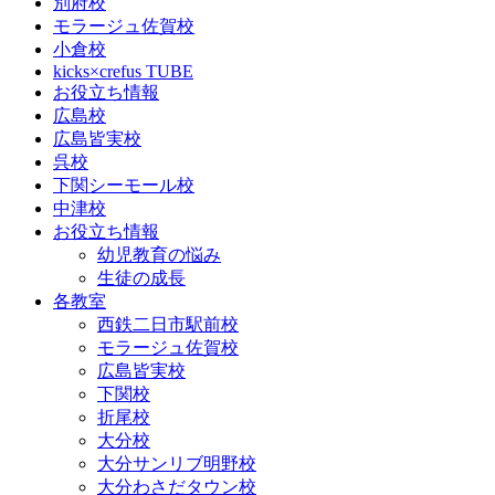
別府校
モラージュ佐賀校
小倉校
kicks×crefus TUBE
お役立ち情報
広島校
広島皆実校
呉校
下関シーモール校
中津校
お役立ち情報
幼児教育の悩み
生徒の成長
各教室
西鉄二日市駅前校
モラージュ佐賀校
広島皆実校
下関校
折尾校
大分校
大分サンリブ明野校
大分わさだタウン校