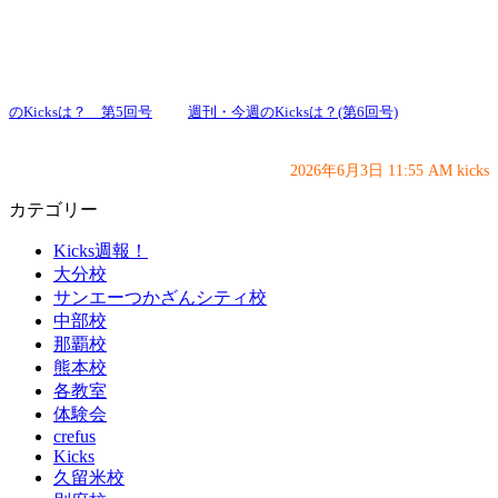
のKicksは？ 第5回号
週刊・今週のKicksは？(第6回号)
2026年6月3日 11:55 AM kicks
カテゴリー
Kicks週報！
大分校
サンエーつかざんシティ校
中部校
那覇校
熊本校
各教室
体験会
crefus
Kicks
久留米校