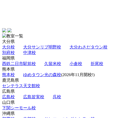
大分県
大分校
大分サンリブ明野校
大分わさだタウン校
別府校
中津校
福岡県
西鉄二日市駅前校
久留米校
小倉校
折尾校
熊本県
熊本校
ゆめタウン光の森校
(2026年11月開校!)
鹿児島県
センテラス天文館校
広島県
広島校
広島皆実校
呉校
山口県
下関シーモール校
沖縄県