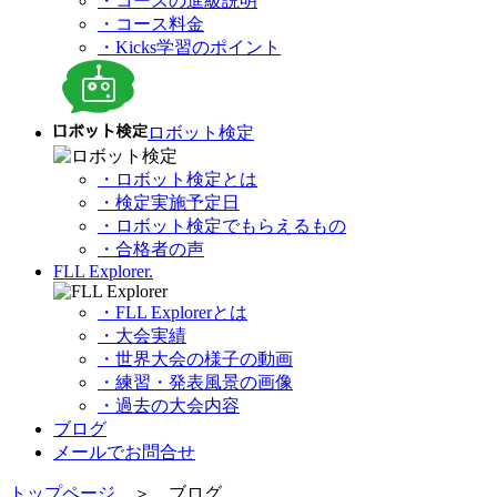
・コースの進級説明
・コース料金
・Kicks学習のポイント
ロボット検定
・ロボット検定とは
・検定実施予定日
・ロボット検定でもらえるもの
・合格者の声
FLL Explorer.
・FLL Explorerとは
・大会実績
・世界大会の様子の動画
・練習・発表風景の画像
・過去の大会内容
ブログ
メールでお問合せ
トップページ
＞ ブログ