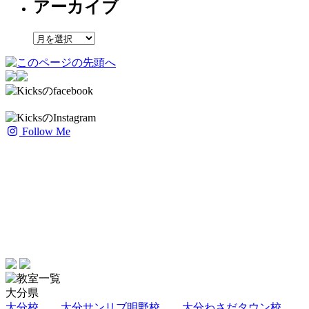
アーカイブ
ア
ー
カ
イ
ブ
Follow Me
大分県
大分校
大分サンリブ明野校
大分わさだタウン校