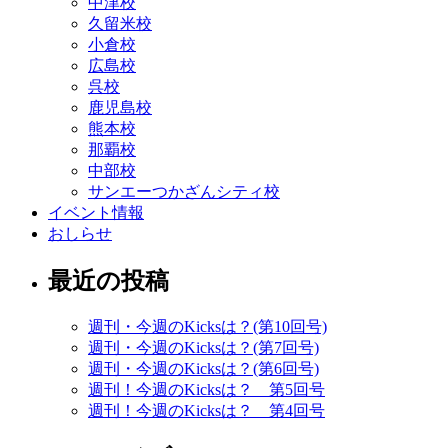
中津校
久留米校
小倉校
広島校
呉校
鹿児島校
熊本校
那覇校
中部校
サンエーつかざんシティ校
イベント情報
おしらせ
最近の投稿
週刊・今週のKicksは？(第10回号)
週刊・今週のKicksは？(第7回号)
週刊・今週のKicksは？(第6回号)
週刊！今週のKicksは？ 第5回号
週刊！今週のKicksは？ 第4回号