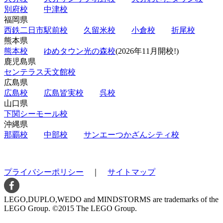
別府校
中津校
福岡県
西鉄二日市駅前校
久留米校
小倉校
折尾校
熊本県
熊本校
ゆめタウン光の森校
(2026年11月開校!)
鹿児島県
センテラス天文館校
広島県
広島校
広島皆実校
呉校
山口県
下関シーモール校
沖縄県
那覇校
中部校
サンエーつかざんシティ校
プライバシーポリシー
｜
サイトマップ
LEGO,DUPLO,WEDO and MINDSTORMS are trademarks of the
LEGO Group. ©2015 The LEGO Group.