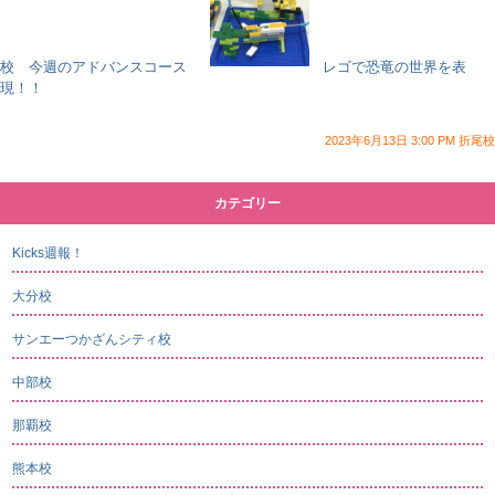
校 今週のアドバンスコース
レゴで恐竜の世界を表
現！！
2023年6月13日 3:00 PM 折尾校
カテゴリー
Kicks週報！
大分校
サンエーつかざんシティ校
中部校
那覇校
熊本校