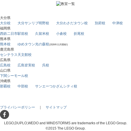
大分県
大分校
大分サンリブ明野校
大分わさだタウン校
別府校
中津校
福岡県
西鉄二日市駅前校
久留米校
小倉校
折尾校
熊本県
熊本校
ゆめタウン光の森校
(2026年11月開校!)
鹿児島県
センテラス天文館校
広島県
広島校
広島皆実校
呉校
山口県
下関シーモール校
沖縄県
那覇校
中部校
サンエーつかざんシティ校
プライバシーポリシー
｜
サイトマップ
LEGO,DUPLO,WEDO and MINDSTORMS are trademarks of the LEGO Group.
©2015 The LEGO Group.