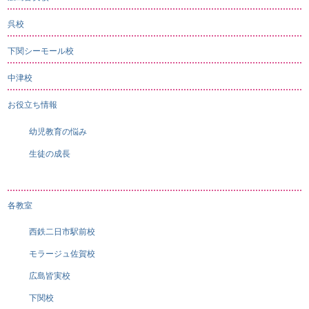
呉校
下関シーモール校
中津校
お役立ち情報
幼児教育の悩み
生徒の成長
各教室
西鉄二日市駅前校
モラージュ佐賀校
広島皆実校
下関校