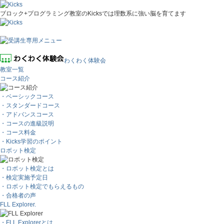
ブロック+プログラミング教室のKicksでは理数系に強い脳を育てます
わくわく体験会
教室一覧
コース紹介
・ベーシックコース
・スタンダードコース
・アドバンスコース
・コースの進級説明
・コース料金
・Kicks学習のポイント
ロボット検定
・ロボット検定とは
・検定実施予定日
・ロボット検定でもらえるもの
・合格者の声
FLL Explorer.
・FLL Explorerとは