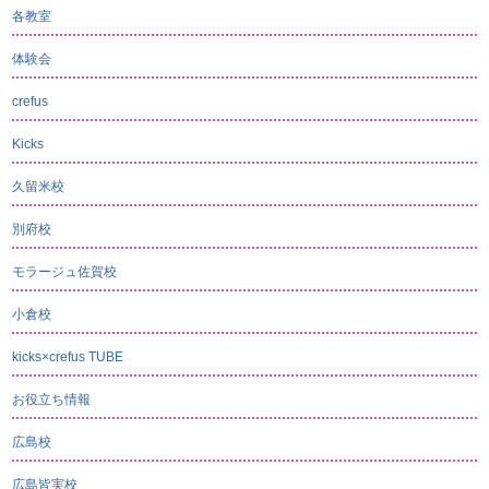
各教室
体験会
crefus
Kicks
久留米校
別府校
モラージュ佐賀校
小倉校
kicks×crefus TUBE
お役立ち情報
広島校
広島皆実校