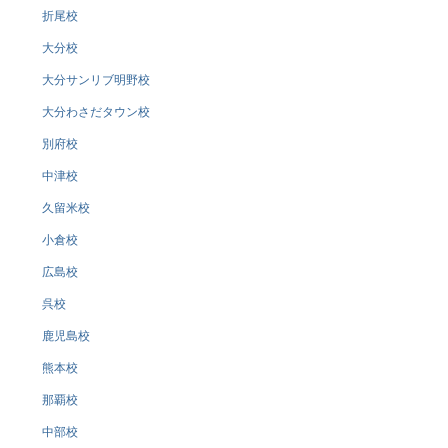
折尾校
大分校
大分サンリブ明野校
大分わさだタウン校
別府校
中津校
久留米校
小倉校
広島校
呉校
鹿児島校
熊本校
那覇校
中部校