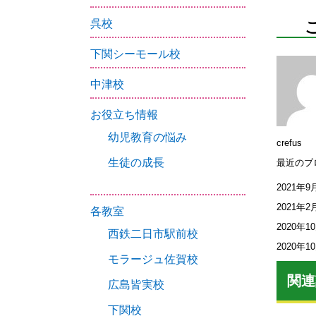
呉校
下関シーモール校
中津校
お役立ち情報
幼児教育の悩み
crefus
生徒の成長
最近のブ
2021年9
2021年2
各教室
2020年1
西鉄二日市駅前校
2020年1
モラージュ佐賀校
関連
広島皆実校
下関校