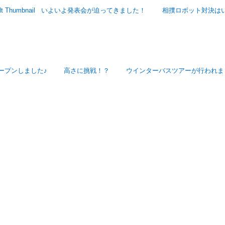
いよいよ発表会が迫ってきました！
相撲ロボット対決は
ープンしました♪
高さに挑戦！？
ウインターバスツアーが行われま