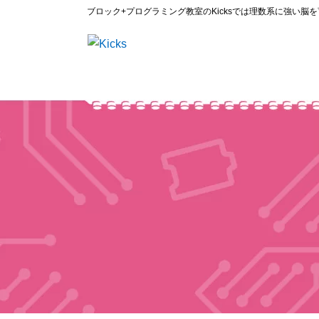
ブロック+プログラミング教室のKicksでは理数系に強い脳