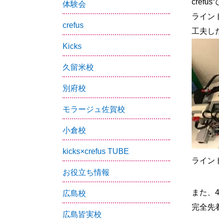
cre
体験会
ライン
crefus
工夫し
Kicks
久留米校
別府校
モラージュ佐賀校
小倉校
kicks×crefus TUBE
ライン
お役立ち情報
また、
広島校
完全先
広島皆実校