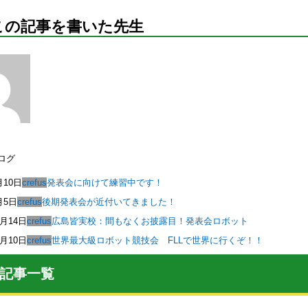
この記事を書いた先生
ログ
月10日
crefus
発表会に向けて練習中です！
月5日
crefus
後期発表会が近付いてきました！
0月14日
crefus
広島皆実校：間もなくお披露目！発表会ロボット
0月10日
crefus
世界最大級ロボット競技会 FLLで世界に行くぞ！！
記事一覧