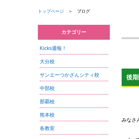
トップページ
＞ ブログ
カテゴリー
Kicks週報！
大分校
サンエーつかざんシティ校
後期
中部校
那覇校
熊本校
みなさ
各教室