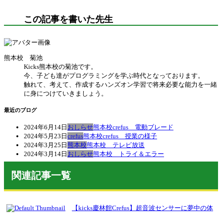
この記事を書いた先生
熊本校 菊池
Kicks熊本校の菊池です。
今、子ども達がプログラミングを学ぶ時代となっております。
触れて、考えて、作成するハンズオン学習で将来必要な能力を一緒
に身につけていきましょう。
最近のブログ
2024年6月14日
おしらせ
熊本校crefus 電動ブレード
2024年5月23日
crefus
熊本校crefus 授業の様子
2024年3月25日
熊本校
熊本校 テレビ放送
2024年3月14日
おしらせ
熊本校 トライ＆エラー
関連記事一覧
【kicks慶林館Crefus】超音波センサーに夢中の体