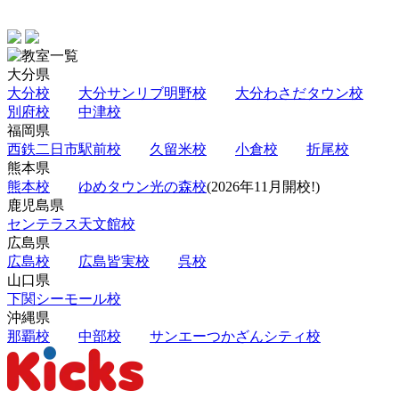
大分県
大分校
大分サンリブ明野校
大分わさだタウン校
別府校
中津校
福岡県
西鉄二日市駅前校
久留米校
小倉校
折尾校
熊本県
熊本校
ゆめタウン光の森校
(2026年11月開校!)
鹿児島県
センテラス天文館校
広島県
広島校
広島皆実校
呉校
山口県
下関シーモール校
沖縄県
那覇校
中部校
サンエーつかざんシティ校