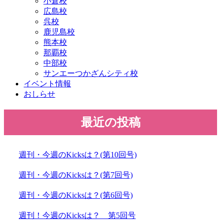
小倉校
広島校
呉校
鹿児島校
熊本校
那覇校
中部校
サンエーつかざんシティ校
イベント情報
おしらせ
最近の投稿
週刊・今週のKicksは？(第10回号)
週刊・今週のKicksは？(第7回号)
週刊・今週のKicksは？(第6回号)
週刊！今週のKicksは？ 第5回号