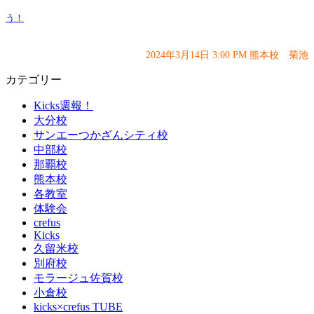
う！
2024年3月14日 3:00 PM 熊本校 菊池
カテゴリー
Kicks週報！
大分校
サンエーつかざんシティ校
中部校
那覇校
熊本校
各教室
体験会
crefus
Kicks
久留米校
別府校
モラージュ佐賀校
小倉校
kicks×crefus TUBE