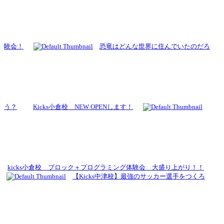
験会！
恐竜はどんな世界に住んでいたのだろ
う？
Kicks小倉校 NEW OPENします！
kicks小倉校 ブロック＋プログラミング体験会 大盛り上がり！！
【Kicks中津校】最強のサッカー選手をつくろ