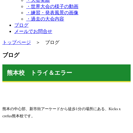
・大会実績
・世界大会の様子の動画
・練習・発表風景の画像
・過去の大会内容
ブログ
メールでお問合せ
トップページ
＞ ブログ
ブログ
熊本校 トライ＆エラー
熊本の中心部、新市街アーケードから徒歩1分の場所にある、Kicks x
crefus熊本校です。