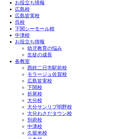
お役立ち情報
広島校
広島皆実校
呉校
下関シーモール校
中津校
お役立ち情報
幼児教育の悩み
生徒の成長
各教室
西鉄二日市駅前校
モラージュ佐賀校
広島皆実校
下関校
折尾校
大分校
大分サンリブ明野校
大分わさだタウン校
別府校
中津校
久留米校