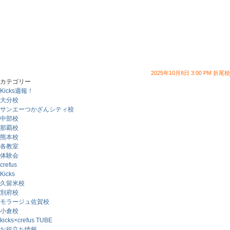
2025年10月8日 3:00 PM 折尾校
カテゴリー
Kicks週報！
大分校
サンエーつかざんシティ校
中部校
那覇校
熊本校
各教室
体験会
crefus
Kicks
久留米校
別府校
モラージュ佐賀校
小倉校
kicks×crefus TUBE
お役立ち情報