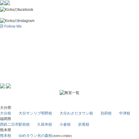
Follow Me
大分県
大分校
大分サンリブ明野校
大分わさだタウン校
別府校
中津校
福岡県
西鉄二日市駅前校
久留米校
小倉校
折尾校
熊本県
熊本校
ゆめタウン光の森校
(2026年11月開校!)