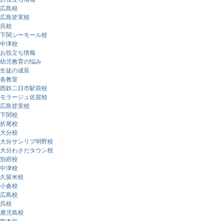
広島校
広島皆実校
呉校
下関シーモール校
中津校
お役立ち情報
幼児教育の悩み
生徒の成長
各教室
西鉄二日市駅前校
モラージュ佐賀校
広島皆実校
下関校
折尾校
大分校
大分サンリブ明野校
大分わさだタウン校
別府校
中津校
久留米校
小倉校
広島校
呉校
鹿児島校