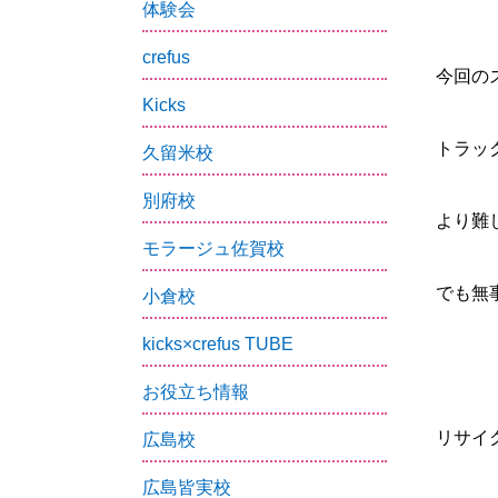
体験会
crefus
今回の
Kicks
トラッ
久留米校
別府校
より難
モラージュ佐賀校
でも無
小倉校
kicks×crefus TUBE
お役立ち情報
リサイ
広島校
広島皆実校