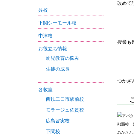
改めて
呉校
下関シーモール校
中津校
授業も
お役立ち情報
幼児教育の悩み
生徒の成長
つかざ
各教室
西鉄二日市駅前校
モラージュ佐賀校
広島皆実校
那覇校 
下関校
みなさん