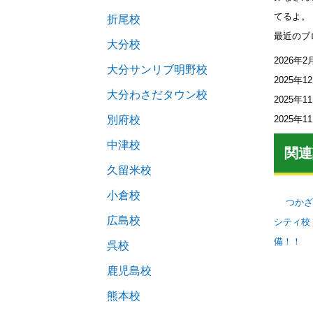
てるよ。
折尾校
最近のブ
大分校
2026年2
大分サンリブ明野校
2025年1
大分わさだタウン校
2025年1
2025年1
別府校
中津校
関連
久留米校
小倉校
つかざ
広島校
シティ校
備！！
呉校
鹿児島校
熊本校