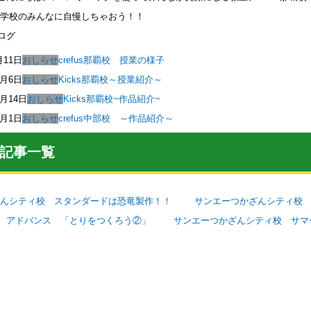
 学校のみんなに自慢しちゃおう！！
ログ
月11日
おしらせ
crefus那覇校 授業の様子
2月6日
おしらせ
Kicks那覇校～授業紹介～
1月14日
おしらせ
Kicks那覇校~作品紹介~
1月1日
おしらせ
crefus中部校 ～作品紹介～
記事一覧
んシティ校 スタンダードは恐竜製作！！
サンエーつかざんシティ校
 アドバンス 「とりをつくろう②」
サンエーつかざんシティ校 サマ