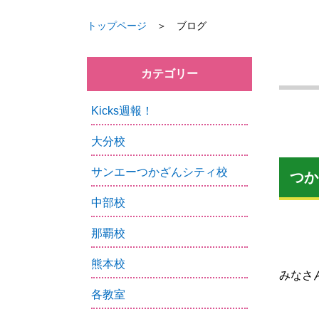
トップページ
＞ ブログ
カテゴリー
Kicks週報！
大分校
サンエーつかざんシティ校
つか
中部校
那覇校
熊本校
みなさ
各教室