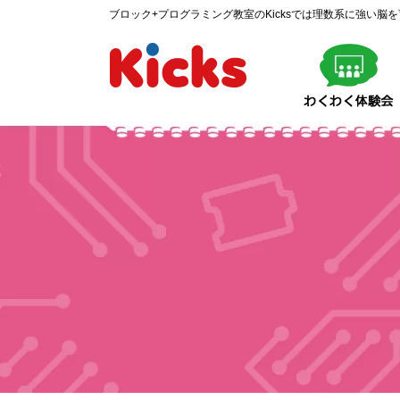
ブロック+プログラミング教室のKicksでは理数系に強い脳