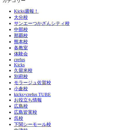
カテゴリー
Kicks週報！
大分校
サンエーつかざんシティ校
中部校
那覇校
熊本校
各教室
体験会
crefus
Kicks
久留米校
別府校
モラージュ佐賀校
小倉校
kicks×crefus TUBE
お役立ち情報
広島校
広島皆実校
呉校
下関シーモール校