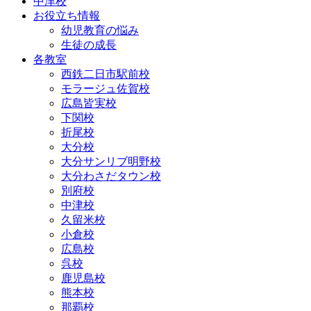
中津校
お役立ち情報
幼児教育の悩み
生徒の成長
各教室
西鉄二日市駅前校
モラージュ佐賀校
広島皆実校
下関校
折尾校
大分校
大分サンリブ明野校
大分わさだタウン校
別府校
中津校
久留米校
小倉校
広島校
呉校
鹿児島校
熊本校
那覇校