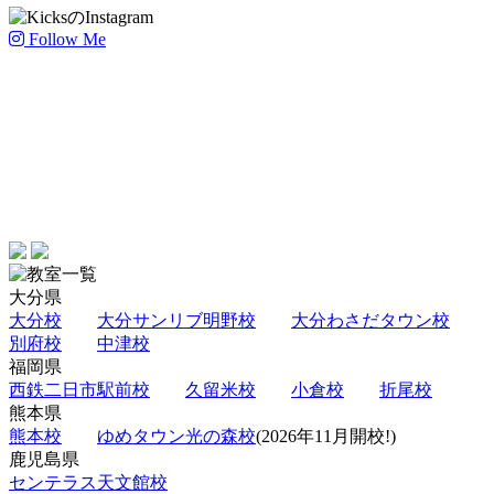
Follow Me
大分県
大分校
大分サンリブ明野校
大分わさだタウン校
別府校
中津校
福岡県
西鉄二日市駅前校
久留米校
小倉校
折尾校
熊本県
熊本校
ゆめタウン光の森校
(2026年11月開校!)
鹿児島県
センテラス天文館校