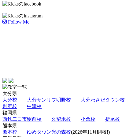
ブ
Follow Me
大分県
大分校
大分サンリブ明野校
大分わさだタウン校
別府校
中津校
福岡県
西鉄二日市駅前校
久留米校
小倉校
折尾校
熊本県
熊本校
ゆめタウン光の森校
(2026年11月開校!)