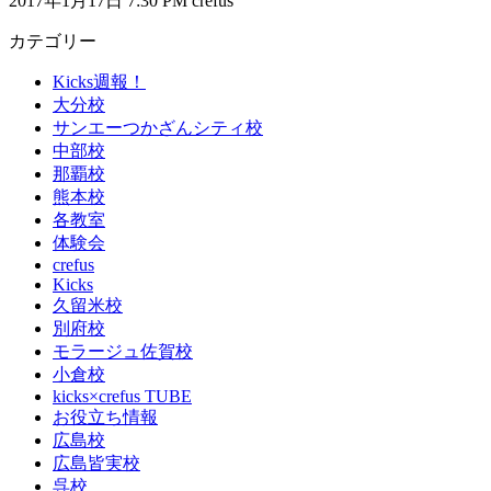
2017年1月17日 7:30 PM crefus
カテゴリー
Kicks週報！
大分校
サンエーつかざんシティ校
中部校
那覇校
熊本校
各教室
体験会
crefus
Kicks
久留米校
別府校
モラージュ佐賀校
小倉校
kicks×crefus TUBE
お役立ち情報
広島校
広島皆実校
呉校