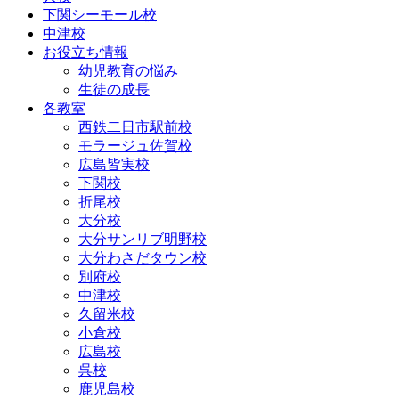
下関シーモール校
中津校
お役立ち情報
幼児教育の悩み
生徒の成長
各教室
西鉄二日市駅前校
モラージュ佐賀校
広島皆実校
下関校
折尾校
大分校
大分サンリブ明野校
大分わさだタウン校
別府校
中津校
久留米校
小倉校
広島校
呉校
鹿児島校