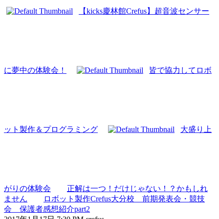
【kicks慶林館Crefus】超音波センサー
に夢中の体験会！
皆で協力してロボ
ット製作＆プログラミング
大盛り上
がりの体験会
正解は一つ！だけじゃない！？かもしれ
ません
ロボット製作Crefus大分校 前期発表会・競技
会 保護者感想紹介part2