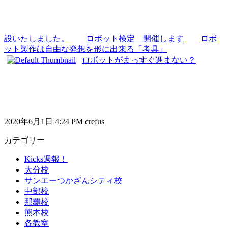
設いたしました。
ロボット検定 開催します
ロボ
ット製作は自由な発想を形に出来る「考具」
ロボットがまっすぐ進まない？
2020年6月1日 4:24 PM crefus
カテゴリー
Kicks週報！
大分校
サンエーつかざんシティ校
中部校
那覇校
熊本校
各教室