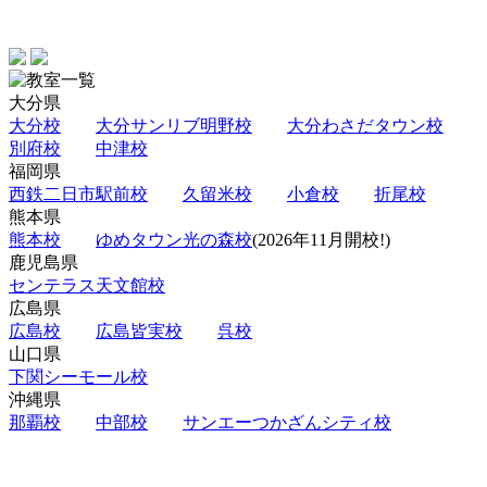
大分県
大分校
大分サンリブ明野校
大分わさだタウン校
別府校
中津校
福岡県
西鉄二日市駅前校
久留米校
小倉校
折尾校
熊本県
熊本校
ゆめタウン光の森校
(2026年11月開校!)
鹿児島県
センテラス天文館校
広島県
広島校
広島皆実校
呉校
山口県
下関シーモール校
沖縄県
那覇校
中部校
サンエーつかざんシティ校