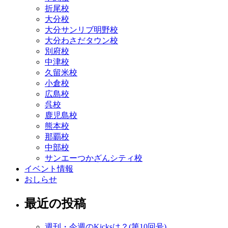
折尾校
大分校
大分サンリブ明野校
大分わさだタウン校
別府校
中津校
久留米校
小倉校
広島校
呉校
鹿児島校
熊本校
那覇校
中部校
サンエーつかざんシティ校
イベント情報
おしらせ
最近の投稿
週刊・今週のKicksは？(第10回号)