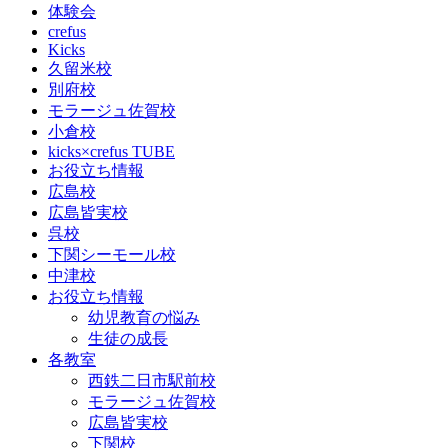
体験会
crefus
Kicks
久留米校
別府校
モラージュ佐賀校
小倉校
kicks×crefus TUBE
お役立ち情報
広島校
広島皆実校
呉校
下関シーモール校
中津校
お役立ち情報
幼児教育の悩み
生徒の成長
各教室
西鉄二日市駅前校
モラージュ佐賀校
広島皆実校
下関校