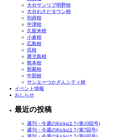
大分サンリブ明野校
大分わさだタウン校
別府校
中津校
久留米校
小倉校
広島校
呉校
鹿児島校
熊本校
那覇校
中部校
サンエーつかざんシティ校
イベント情報
おしらせ
最近の投稿
週刊・今週のKicksは？(第10回号)
週刊・今週のKicksは？(第7回号)
週刊・今週のKicksは？(第6回号)