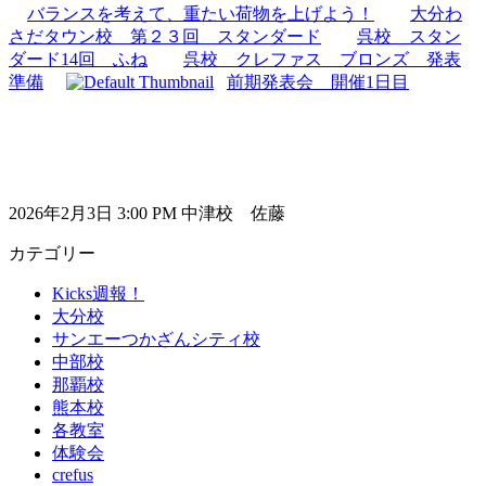
バランスを考えて、重たい荷物を上げよう！
大分わ
さだタウン校 第２３回 スタンダード
呉校 スタン
ダード14回 ふね
呉校 クレファス ブロンズ 発表
準備
前期発表会 開催1日目
2026年2月3日 3:00 PM 中津校 佐藤
カテゴリー
Kicks週報！
大分校
サンエーつかざんシティ校
中部校
那覇校
熊本校
各教室
体験会
crefus