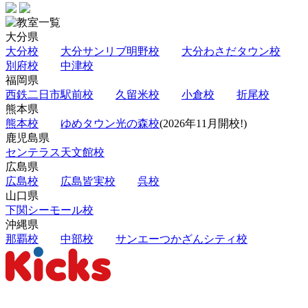
大分県
大分校
大分サンリブ明野校
大分わさだタウン校
別府校
中津校
福岡県
西鉄二日市駅前校
久留米校
小倉校
折尾校
熊本県
熊本校
ゆめタウン光の森校
(2026年11月開校!)
鹿児島県
センテラス天文館校
広島県
広島校
広島皆実校
呉校
山口県
下関シーモール校
沖縄県
那覇校
中部校
サンエーつかざんシティ校