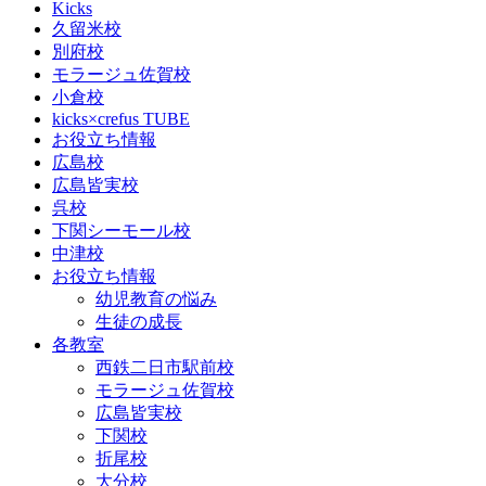
Kicks
久留米校
別府校
モラージュ佐賀校
小倉校
kicks×crefus TUBE
お役立ち情報
広島校
広島皆実校
呉校
下関シーモール校
中津校
お役立ち情報
幼児教育の悩み
生徒の成長
各教室
西鉄二日市駅前校
モラージュ佐賀校
広島皆実校
下関校
折尾校
大分校