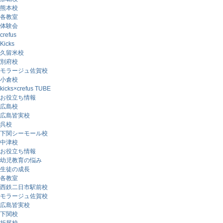
熊本校
各教室
体験会
crefus
Kicks
久留米校
別府校
モラージュ佐賀校
小倉校
kicks×crefus TUBE
お役立ち情報
広島校
広島皆実校
呉校
下関シーモール校
中津校
お役立ち情報
幼児教育の悩み
生徒の成長
各教室
西鉄二日市駅前校
モラージュ佐賀校
広島皆実校
下関校
折尾校