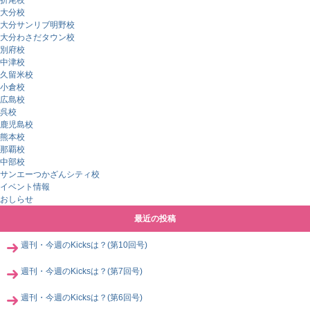
大分校
大分サンリブ明野校
大分わさだタウン校
別府校
中津校
久留米校
小倉校
広島校
呉校
鹿児島校
熊本校
那覇校
中部校
サンエーつかざんシティ校
イベント情報
おしらせ
最近の投稿
週刊・今週のKicksは？(第10回号)
週刊・今週のKicksは？(第7回号)
週刊・今週のKicksは？(第6回号)