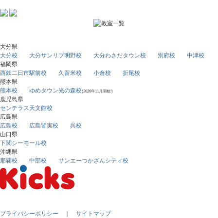
大分県
大分校
大分サンリブ明野校
大分わさだタウン校
別府校
中津校
福岡県
西鉄二日市駅前校
久留米校
小倉校
折尾校
熊本県
熊本校
ゆめタウン光の森校
(2026年11月開校!)
鹿児島県
センテラス天文館校
広島県
広島校
広島皆実校
呉校
山口県
下関シーモール校
沖縄県
那覇校
中部校
サンエーつかざんシティ校
プライバシーポリシー
｜
サイトマップ