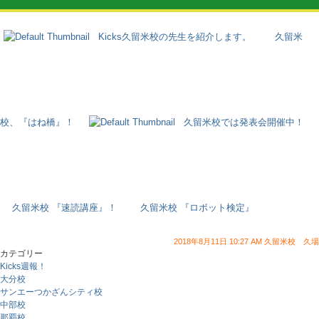
Kicks久留米校の先生を紹介します。
久留米
校、『はね橋』！
久留米校では発表会開催中！
久留米校 『速読講座』！
久留米校 『ロボット検定』
2018年8月11日 10:27 AM 久留米校 久場
カテゴリー
Kicks週報！
大分校
サンエーつかざんシティ校
中部校
那覇校