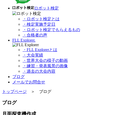
ロボット検定
・ロボット検定とは
・検定実施予定日
・ロボット検定でもらえるもの
・合格者の声
FLL Explorer.
・FLL Explorerとは
・大会実績
・世界大会の様子の動画
・練習・発表風景の画像
・過去の大会内容
ブログ
メールでお問合せ
トップページ
＞ ブログ
ブログ
月面探査機作成