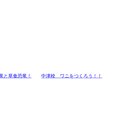
竜と草食恐竜！
中津校 ワニをつくろう！！