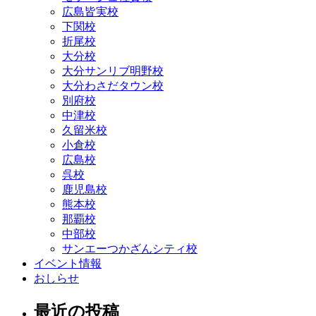
広島皆実校
下関校
折尾校
大分校
大分サンリブ明野校
大分わさだタウン校
別府校
中津校
久留米校
小倉校
広島校
呉校
鹿児島校
熊本校
那覇校
中部校
サンエーつかざんシティ校
イベント情報
おしらせ
最近の投稿