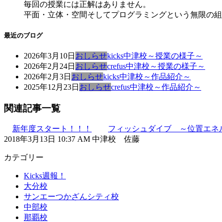
毎回の授業には正解はありません。
平面・立体・空間そしてプログラミングという無限の組
最近のブログ
2026年3月10日
おしらせ
kicks中津校～授業の様子～
2026年2月24日
おしらせ
crefus中津校～授業の様子～
2026年2月3日
おしらせ
kicks中津校～作品紹介～
2025年12月23日
おしらせ
crefus中津校～作品紹介～
関連記事一覧
新年度スタート！！！
フィッシュダイブ ～位置エネ
2018年3月13日 10:37 AM 中津校 佐藤
カテゴリー
Kicks週報！
大分校
サンエーつかざんシティ校
中部校
那覇校