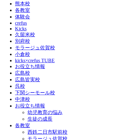
熊本校
各教室
体験会
crefus
Kicks
久留米校
別府校
モラージュ佐賀校
小倉校
kicks×crefus TUBE
お役立ち情報
広島校
広島皆実校
呉校
下関シーモール校
中津校
お役立ち情報
幼児教育の悩み
生徒の成長
各教室
西鉄二日市駅前校
モラージュ佐賀校