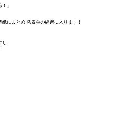
る！」
造紙にまとめ 発表会の練習に入ります！
すし、
！