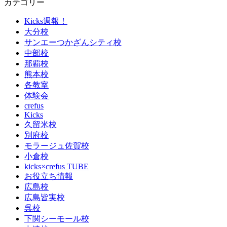
カテゴリー
Kicks週報！
大分校
サンエーつかざんシティ校
中部校
那覇校
熊本校
各教室
体験会
crefus
Kicks
久留米校
別府校
モラージュ佐賀校
小倉校
kicks×crefus TUBE
お役立ち情報
広島校
広島皆実校
呉校
下関シーモール校