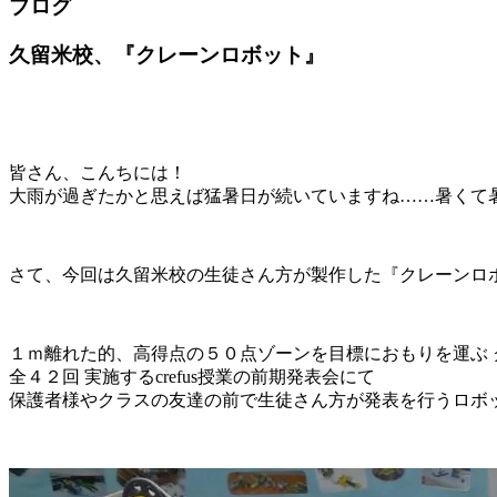
ブログ
久留米校、『クレーンロボット』
皆さん、こんちには！
大雨が過ぎたかと思えば猛暑日が続いていますね……暑くて暑く
さて、今回は久留米校の生徒さん方が製作した『クレーンロボッ
１ｍ離れた的、高得点の５０点ゾーンを目標におもりを運ぶ 
全４２回 実施するcrefus授業の前期発表会にて
保護者様やクラスの友達の前で生徒さん方が発表を行うロボ