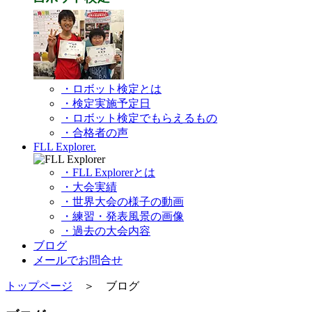
・ロボット検定とは
・検定実施予定日
・ロボット検定でもらえるもの
・合格者の声
FLL Explorer.
・FLL Explorerとは
・大会実績
・世界大会の様子の動画
・練習・発表風景の画像
・過去の大会内容
ブログ
メールでお問合せ
トップページ
＞ ブログ