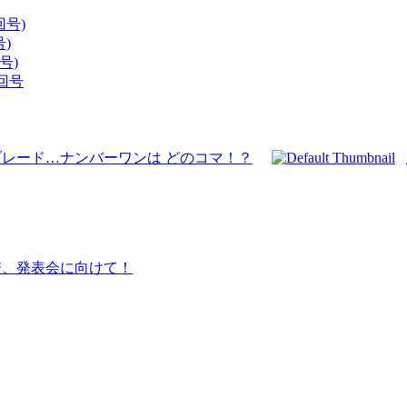
回号)
)
号)
回号
ブレード…ナンバーワンは どのコマ！？
校、発表会に向けて！