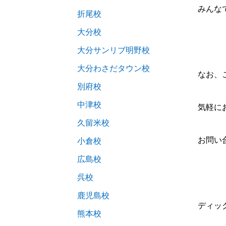
みんな
折尾校
大分校
大分サンリブ明野校
大分わさだタウン校
なお、
別府校
中津校
気軽に
久留米校
お問い合わ
小倉校
広島校
呉校
鹿児島校
ディック学
熊本校