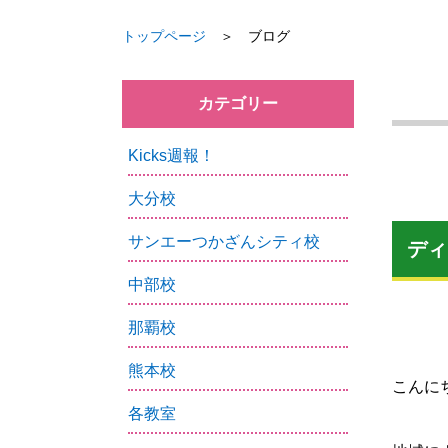
トップページ
＞ ブログ
カテゴリー
Kicks週報！
大分校
サンエーつかざんシティ校
ディ
中部校
那覇校
熊本校
こんにち
各教室