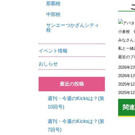
那覇校
中部校
サンエーつかざんシティ
校
小倉校 
みなさん
私と一緒
イベント情報
最近のブ
おしらせ
2026年2
2026年1
最近の投稿
2025年1
2025年1
週刊・今週のKicksは？(第
関連
10回号)
週刊・今週のKicksは？(第
7回号)