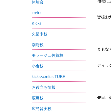
地域に
体験会
crefus
皆様お
Kicks
久留米校
別府校
まもな
モラージュ佐賀校
ディック
小倉校
kicks×crefus TUBE
お役立ち情報
先日、
広島校
広島皆実校