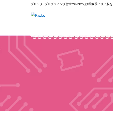
ブロック+プログラミング教室のKicksでは理数系に強い脳