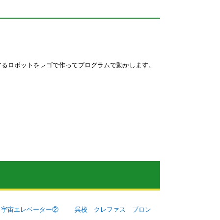
するロボットをレゴで作ってプログラムで動かします。
 宇宙エレベーター②
呉校 クレファス ブロン