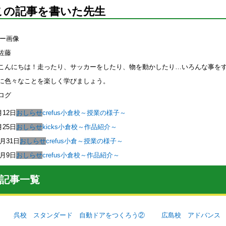
この記事を書いた先生
佐藤
こんにちは！走ったり、サッカーをしたり、物を動かしたり…いろんな事を
に色々なことを楽しく学びましょう。
ログ
月12日
おしらせ
crefus小倉校～授業の様子～
月25日
おしらせ
kicks小倉校～作品紹介～
2月31日
おしらせ
crefus小倉～授業の様子～
2月9日
おしらせ
crefus小倉校～作品紹介～
記事一覧
呉校 スタンダード 自動ドアをつくろう②
広島校 アドバンス