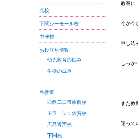
教室に「
呉校
今か今
下関シーモール校
中津校
申し込
お役立ち情報
幼児教育の悩み
しっか
生徒の成長
各教室
西鉄二日市駅前校
まだ教
モラージュ佐賀校
迷って
広島皆実校
下関校