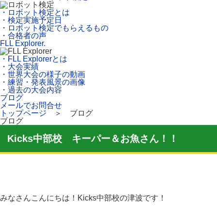
・ロボット検定とは
・検定実施予定日
・ロボット検定でもらえるもの
・合格者の声
FLL Explorer.
・FLL Explorerとは
・大会実績
・世界大会の様子の動画
・練習・発表風景の画像
・過去の大会内容
ブログ
メールでお問合せ
トップページ
＞ ブログ
ブログ
Kicks中部校 キーパー＆お魚さん！！
みなさんこんにちは！Kicks中部校の津波です！