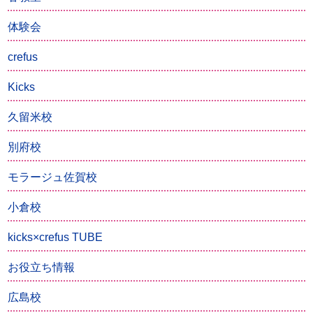
体験会
crefus
Kicks
久留米校
別府校
モラージュ佐賀校
小倉校
kicks×crefus TUBE
お役立ち情報
広島校