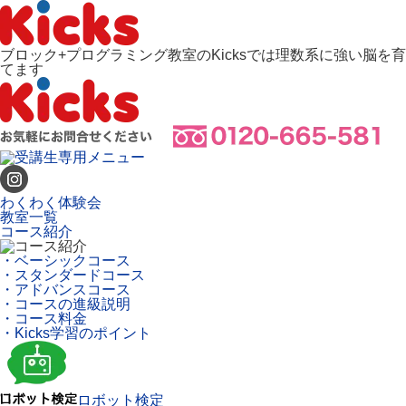
ブロック+プログラミング教室のKicksでは理数系に強い脳を育
てます
わくわく体験会
教室一覧
コース紹介
・ベーシックコース
・スタンダードコース
・アドバンスコース
・コースの進級説明
・コース料金
・Kicks学習のポイント
ロボット検定