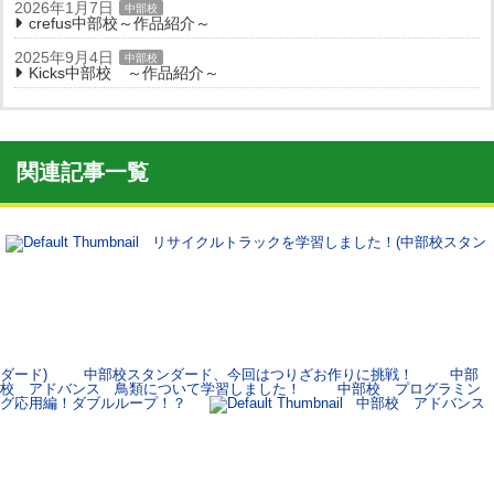
2026年1月7日
中部校
crefus中部校～作品紹介～
2025年9月4日
中部校
Kicks中部校 ～作品紹介～
関連記事一覧
リサイクルトラックを学習しました！(中部校スタン
ダード)
中部校スタンダード、今回はつりざお作りに挑戦！
中部
校 アドバンス 鳥類について学習しました！
中部校 プログラミン
グ応用編！ダブルループ！？
中部校 アドバンス