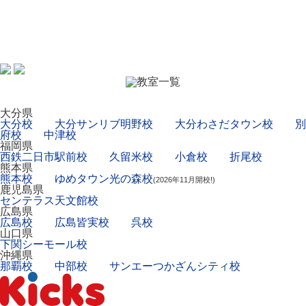
大分県
大分校
大分サンリブ明野校
大分わさだタウン校
別
府校
中津校
福岡県
西鉄二日市駅前校
久留米校
小倉校
折尾校
熊本県
熊本校
ゆめタウン光の森校
(2026年11月開校!)
鹿児島県
センテラス天文館校
広島県
広島校
広島皆実校
呉校
山口県
下関シーモール校
沖縄県
那覇校
中部校
サンエーつかざんシティ校