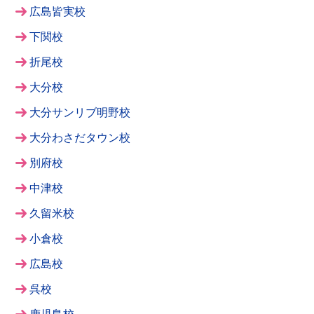
広島皆実校
下関校
折尾校
大分校
大分サンリブ明野校
大分わさだタウン校
別府校
中津校
久留米校
小倉校
広島校
呉校