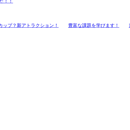
た！！
カップ？新アトラクション！
豊富な課題を学びます！