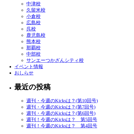
中津校
久留米校
小倉校
広島校
呉校
鹿児島校
熊本校
那覇校
中部校
サンエーつかざんシティ校
イベント情報
おしらせ
最近の投稿
週刊・今週のKicksは？(第10回号)
週刊・今週のKicksは？(第7回号)
週刊・今週のKicksは？(第6回号)
週刊！今週のKicksは？ 第5回号
週刊！今週のKicksは？ 第4回号