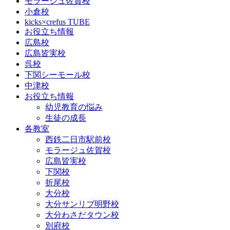
モラージュ佐賀校
小倉校
kicks×crefus TUBE
お役立ち情報
広島校
広島皆実校
呉校
下関シーモール校
中津校
お役立ち情報
幼児教育の悩み
生徒の成長
各教室
西鉄二日市駅前校
モラージュ佐賀校
広島皆実校
下関校
折尾校
大分校
大分サンリブ明野校
大分わさだタウン校
別府校