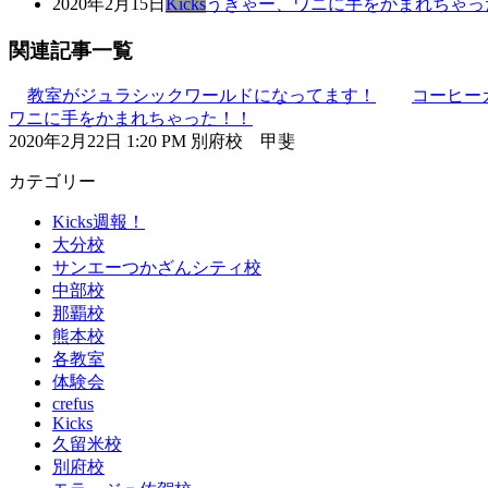
2020年2月15日
Kicks
うぎゃー、ワニに手をかまれちゃっ
関連記事一覧
教室がジュラシックワールドになってます！
コーヒー
ワニに手をかまれちゃった！！
2020年2月22日 1:20 PM 別府校 甲斐
カテゴリー
Kicks週報！
大分校
サンエーつかざんシティ校
中部校
那覇校
熊本校
各教室
体験会
crefus
Kicks
久留米校
別府校