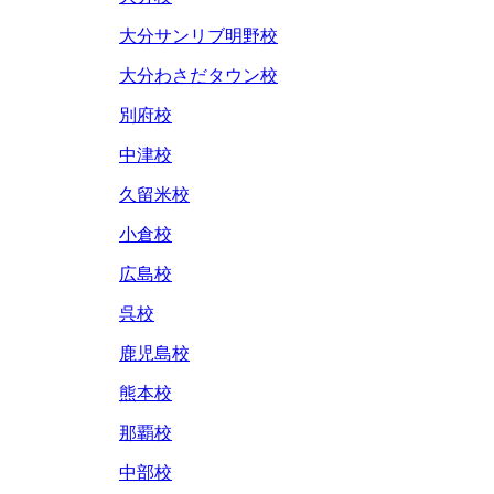
大分サンリブ明野校
大分わさだタウン校
別府校
中津校
久留米校
小倉校
広島校
呉校
鹿児島校
熊本校
那覇校
中部校