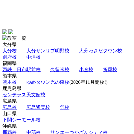
大分県
大分校
大分サンリブ明野校
大分わさだタウン校
別府校
中津校
福岡県
西鉄二日市駅前校
久留米校
小倉校
折尾校
熊本県
熊本校
ゆめタウン光の森校
(2026年11月開校!)
鹿児島県
センテラス天文館校
広島県
広島校
広島皆実校
呉校
山口県
下関シーモール校
沖縄県
那覇校
中部校
サンエーつかざんシティ校