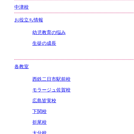
中津校
お役立ち情報
幼児教育の悩み
生徒の成長
各教室
西鉄二日市駅前校
モラージュ佐賀校
広島皆実校
下関校
折尾校
大分校