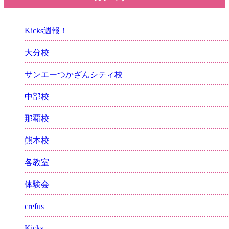
Kicks週報！
大分校
サンエーつかざんシティ校
中部校
那覇校
熊本校
各教室
体験会
crefus
Kicks