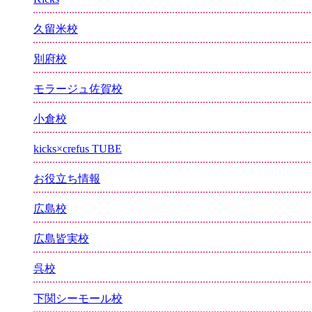
久留米校
別府校
モラージュ佐賀校
小倉校
kicks×crefus TUBE
お役立ち情報
広島校
広島皆実校
呉校
下関シーモール校